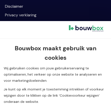
Disclaimer
Privacy verklaring
Cookievoorkeur wijzigen
Contact informatie
Bouwbox maakt gebruik van
Van Dijklaan 5, 5581 WG Waalre
cookies
040 720 08 55
info@bouwbox.nl
Wij gebruiken cookies om jouw gebruikerservaring te
optimaliseren, het verkeer op onze website te analyseren en
voor marketingdoeleinden.
Je kunt op elk moment je toestemming intrekken of voorkeur
wijzigen door te klikken op de link ‘Cookievoorkeur wijzigen’
onderaan de website.