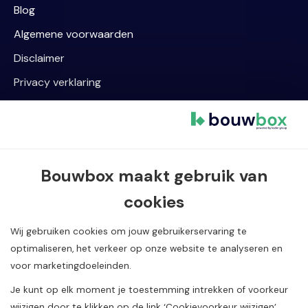
Blog
Algemene voorwaarden
Disclaimer
Privacy verklaring
Cookievoorkeur wijzigen
Contact informatie
Bouwbox maakt gebruik van
Van Dijklaan 5, 5581 WG Waalre
cookies
040 720 08 55
info@bouwbox.nl
Wij gebruiken cookies om jouw gebruikerservaring te
optimaliseren, het verkeer op onze website te analyseren en
voor marketingdoeleinden.
Je kunt op elk moment je toestemming intrekken of voorkeur
wijzigen door te klikken op de link ‘Cookievoorkeur wijzigen’