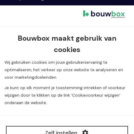
Cookievoorkeur wijzigen
Contact informatie
Bouwbox maakt gebruik van
Van Dijklaan 5, 5581 WG Waalre
cookies
040 720 08 55
info@bouwbox.nl
Wij gebruiken cookies om jouw gebruikerservaring te
optimaliseren, het verkeer op onze website te analyseren en
voor marketingdoeleinden.
Je kunt op elk moment je toestemming intrekken of voorkeur
wijzigen door te klikken op de link ‘Cookievoorkeur wijzigen’
onderaan de website.
Alle rechten voorbehouden. Copyright Construction
Media
©
B.V.
Zelf instellen