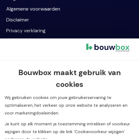
Algemene voorwaarden
Disclaimer
Privacy verklaring
Cookievoorkeur wijzigen
Contact informatie
Bouwbox maakt gebruik van
Van Dijklaan 5, 5581 WG Waalre
cookies
040 720 08 55
info@bouwbox.nl
Wij gebruiken cookies om jouw gebruikerservaring te
optimaliseren, het verkeer op onze website te analyseren en
voor marketingdoeleinden.
Je kunt op elk moment je toestemming intrekken of voorkeur
wijzigen door te klikken op de link ‘Cookievoorkeur wijzigen’