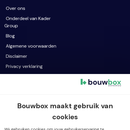
Over ons
Onderdeel van Kader
Group
Blog
Algemene voorwaarden
Disclaimer
Privacy verklaring
Cookievoorkeur wijzigen
Contact informatie
Bouwbox maakt gebruik van
Van Dijklaan 5, 5581 WG Waalre
cookies
040 720 08 55
info@bouwbox.nl
Wij gebruiken cookies om jouw gebruikerservaring te