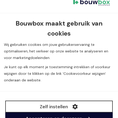
Contact informatie
Bouwbox maakt gebruik van
Van Dijklaan 5, 5581 WG Waalre
cookies
040 720 08 55
info@bouwbox.nl
Wij gebruiken cookies om jouw gebruikerservaring te
optimaliseren, het verkeer op onze website te analyseren en
voor marketingdoeleinden.
Je kunt op elk moment je toestemming intrekken of voorkeur
wijzigen door te klikken op de link ‘Cookievoorkeur wijzigen’
onderaan de website.
Alle rechten voorbehouden. Copyright Construction
Media
©
B.V.
Zelf instellen
BTW: NL804984980B01
KvK: 17093271