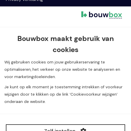
Cookievoorkeur wijzigen
Contact informatie
Bouwbox maakt gebruik van
Van Dijklaan 5, 5581 WG Waalre
cookies
040 720 08 55
info@bouwbox.nl
Wij gebruiken cookies om jouw gebruikerservaring te
optimaliseren, het verkeer op onze website te analyseren en
voor marketingdoeleinden.
Je kunt op elk moment je toestemming intrekken of voorkeur
wijzigen door te klikken op de link ‘Cookievoorkeur wijzigen’
onderaan de website.
Alle rechten voorbehouden. Copyright Construction
Media
©
B.V.
Zelf instellen