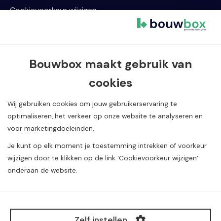
Cookievoorkeur wijzigen
Contact informatie
Van Dijklaan 5, 5581 WG Waalre
Bouwbox maakt gebruik van
040 720 08 55
cookies
info@bouwbox.nl
Wij gebruiken cookies om jouw gebruikerservaring te
optimaliseren, het verkeer op onze website te analyseren en
voor marketingdoeleinden.
Je kunt op elk moment je toestemming intrekken of voorkeur
wijzigen door te klikken op de link ‘Cookievoorkeur wijzigen’
onderaan de website.
Alle rechten voorbehouden. Copyright Construction
Media
©
B.V.
Zelf instellen