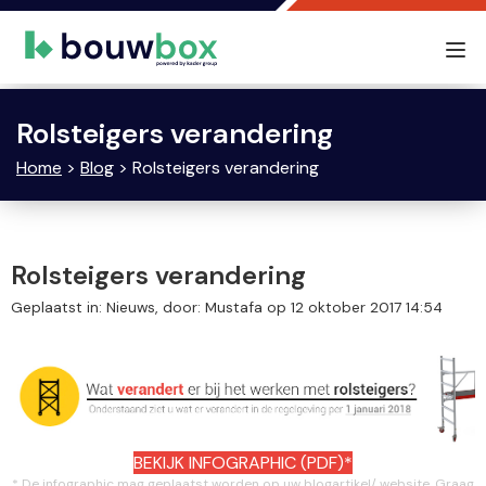
Tog
nav
Rolsteigers verandering
Home
>
Blog
> Rolsteigers verandering
Rolsteigers verandering
Geplaatst in: Nieuws, door: Mustafa op 12 oktober 2017 14:54
BEKIJK INFOGRAPHIC (PDF)*
* De infographic mag geplaatst worden op uw blogartikel/ website. Graag